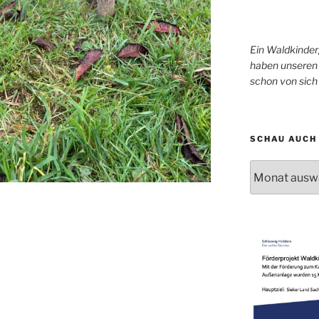
Ein Waldkinder
haben unseren 
schon von sic
SCHAU AUCH 
Schau
auch
mal
in
unser
Archiv!