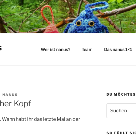
s
Wer ist nanus?
Team
Das nanus 1×1
DU MÖCHTES
M NANUS
cher Kopf
Suchen
nach:
 Wann habt Ihr das letzte Mal an der
SO FÜHLT SI