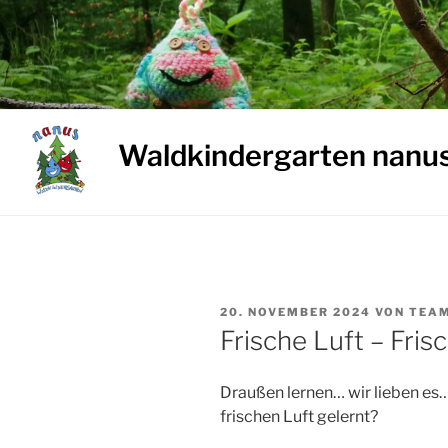
Weiter
zum
Inhalt
Waldkindergarten nanu
VERÖFFENTLICHT
20. NOVEMBER 2024
VON
TEA
AM
Frische Luft – Fris
Draußen lernen… wir lieben es…
frischen Luft gelernt?