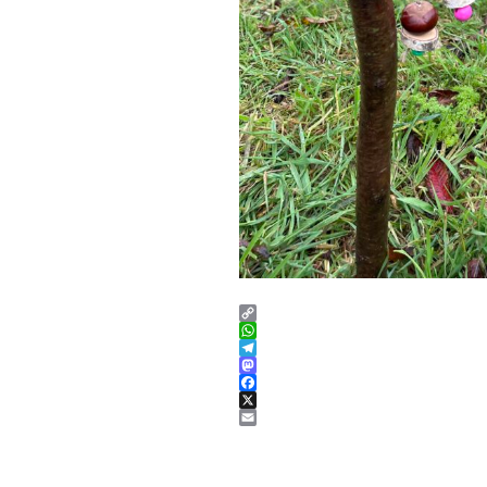
C
o
W
p
h
T
y
a
e
M
L
t
l
a
F
i
s
e
s
a
X
n
A
g
t
c
E
k
p
r
o
e
m
p
a
d
b
a
m
o
o
i