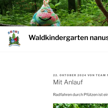
Weiter
zum
Inhalt
Waldkindergarten nanu
VERÖFFENTLICHT
22. OKTOBER 2024
VON
TEAM 
AM
Mit Anlauf
Radfahren durch Pfützen ist ei