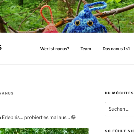
s
Wer ist nanus?
Team
Das nanus 1×1
DU MÖCHTES
NANUS
Suchen
nach:
n Erlebnis… probiert es mal aus… 😃
SO FÜHLT SI