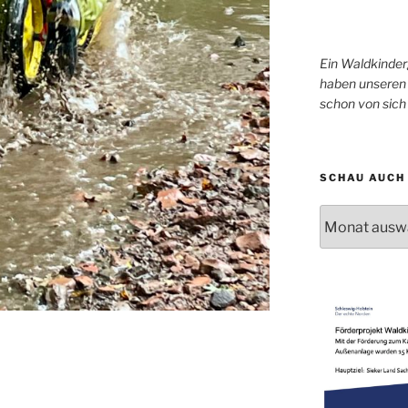
Ein Waldkinder
haben unseren 
schon von sic
SCHAU AUCH 
Schau
auch
mal
in
unser
Archiv!