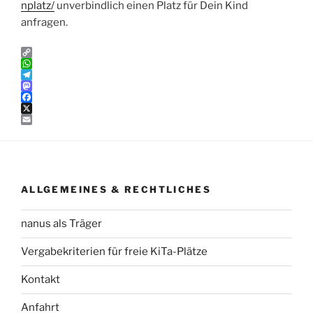
nplatz/
unverbindlich einen Platz für Dein Kind
anfragen.
C
o
W
p
h
T
y
a
e
M
L
t
l
a
F
i
s
e
s
a
X
n
A
g
t
c
E
k
p
r
o
e
m
p
a
d
b
a
m
o
o
i
n
o
l
k
ALLGEMEINES & RECHTLICHES
nanus als Träger
Vergabekriterien für freie KiTa-Plätze
Kontakt
Anfahrt