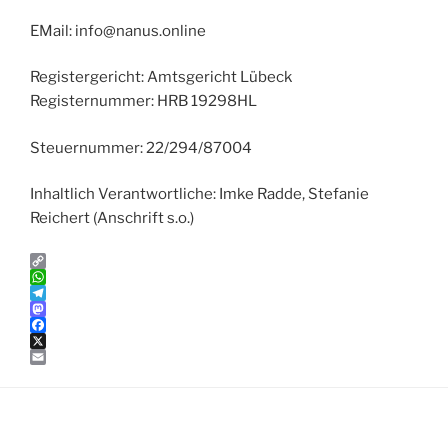
EMail: info@nanus.online
Registergericht: Amtsgericht Lübeck
Registernummer: HRB 19298HL
Steuernummer: 22/294/87004
Inhaltlich Verantwortliche: Imke Radde, Stefanie
Reichert (Anschrift s.o.)
C
o
W
p
h
T
y
a
e
M
L
t
l
a
F
i
s
e
s
a
X
n
A
g
t
c
E
k
p
r
o
e
m
p
a
d
b
a
m
o
o
i
n
o
l