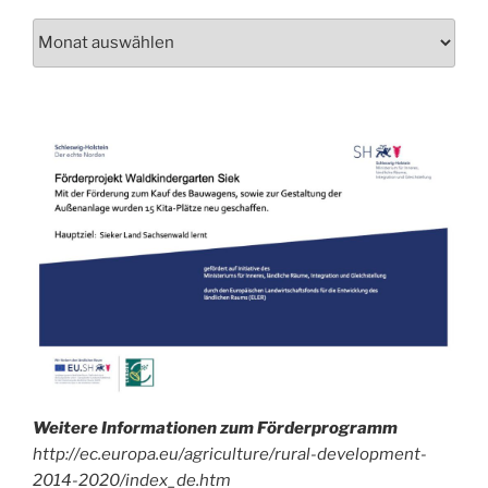
Schau
auch
mal
in
unser
Archiv!
Weitere Informationen zum Förderprogramm
http://ec.europa.eu/agriculture/rural-development-
2014-2020/index_de.htm