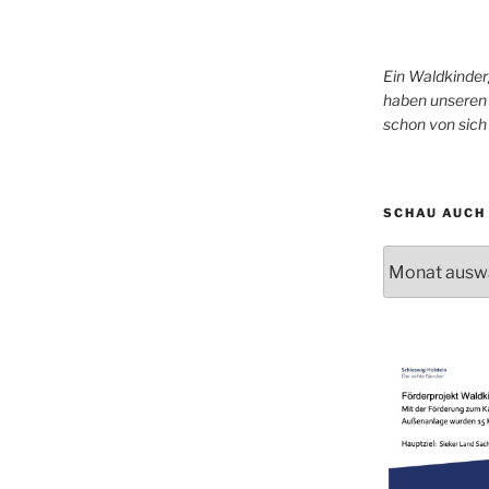
Ein Waldkinder
haben unseren 
schon von sic
SCHAU AUCH 
Schau
auch
mal
in
unser
Archiv!