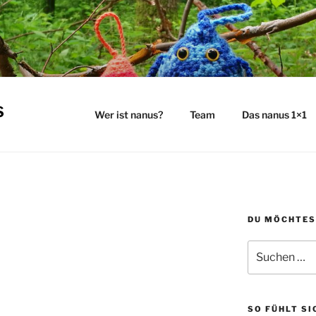
s
Wer ist nanus?
Team
Das nanus 1×1
DU MÖCHTES
Suchen
nach:
SO FÜHLT SI