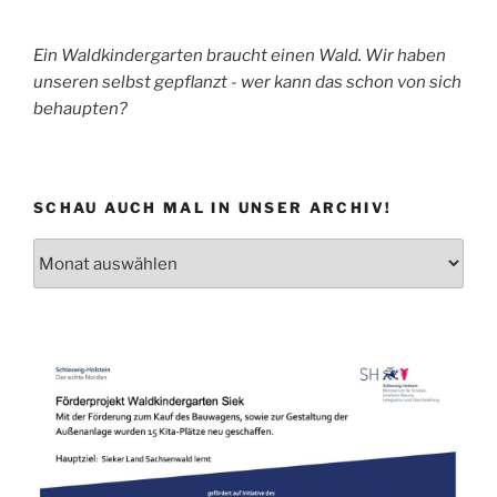
Ein Waldkindergarten braucht einen Wald. Wir haben
unseren selbst gepflanzt - wer kann das schon von sich
behaupten?
SCHAU AUCH MAL IN UNSER ARCHIV!
Schau
auch
mal
in
unser
Archiv!