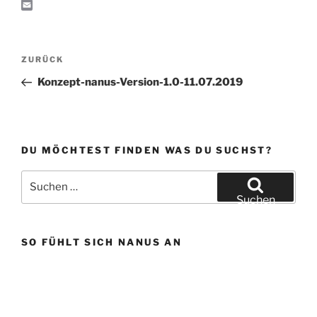
i
s
e
s
a
X
n
A
g
t
c
E
k
p
r
o
e
m
p
a
d
b
a
Beitragsnavigation
m
o
o
i
Vorheriger
ZURÜCK
n
o
l
k
Beitrag
Konzept-nanus-Version-1.0-11.07.2019
DU MÖCHTEST FINDEN WAS DU SUCHST?
Suchen
nach:
Suchen
SO FÜHLT SICH NANUS AN