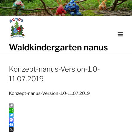
Weiter
zum
Inhalt
Waldkindergarten nanus
Konzept-nanus-Version-1.0-
11.07.2019
Konzept-nanus-Version-1.0-11.07.2019
C
o
W
p
h
T
y
a
e
M
L
t
l
a
F