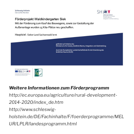
in
unser
Archiv!
Weitere Informationen zum Förderprogramm
http://ec.europa.eu/agriculture/rural-development-
2014-2020/index_de.htm
http://www.schleswig-
holstein.de/DE/Fachinhalte/F/foerderprogramme/MEL
UR/LPLR/landesprogramm.html