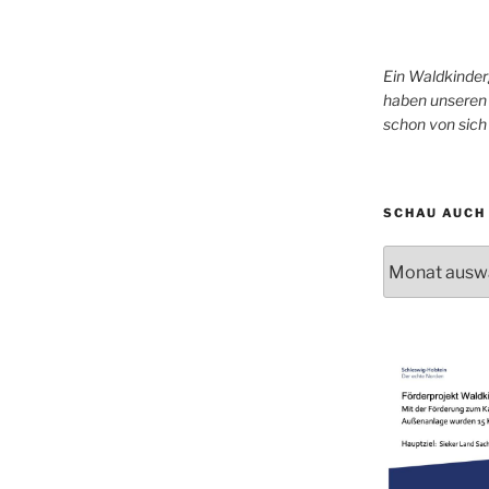
Ein Waldkinder
haben unseren 
schon von sic
SCHAU AUCH 
Schau
auch
mal
in
unser
Archiv!