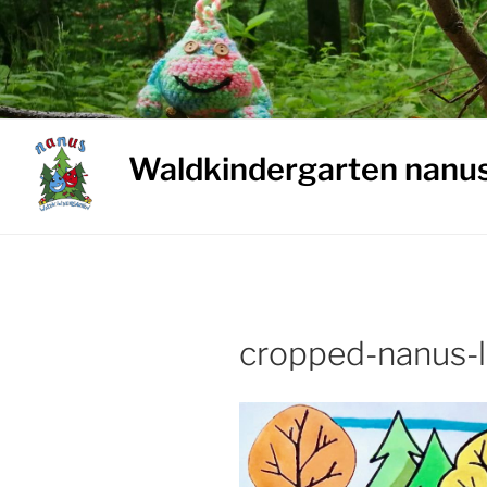
Weiter
zum
Inhalt
Waldkindergarten nanu
cropped-nanus-l