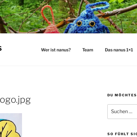
s
Wer ist nanus?
Team
Das nanus 1×1
DU MÖCHTES
ogo.jpg
Suchen
nach:
SO FÜHLT SI