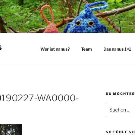
s
Wer ist nanus?
Team
Das nanus 1×1
DU MÖCHTES
0190227-WA0000-
Suchen
nach:
SO FÜHLT SI