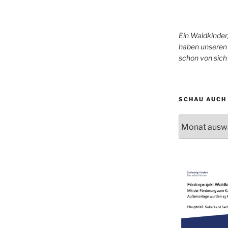
Ein Waldkinder
haben unseren 
schon von sic
SCHAU AUCH 
Schau
auch
mal
in
unser
Archiv!