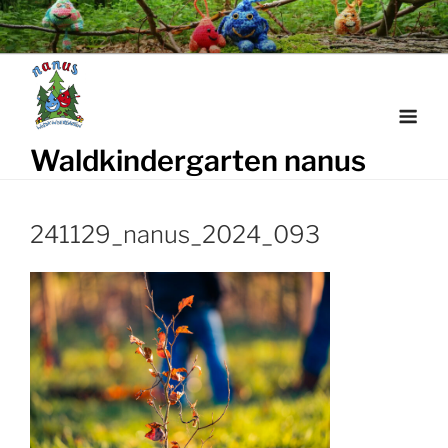
Weiter
zum
Inhalt
Waldkindergarten nanus
241129_nanus_2024_093