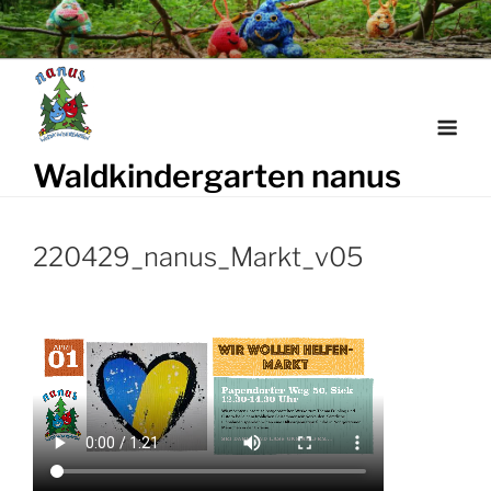
Weiter
zum
Inhalt
Waldkindergarten nanus
220429_nanus_Markt_v05