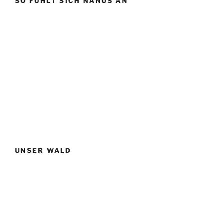
SO FÜHLT SICH NANUS AN
UNSER WALD