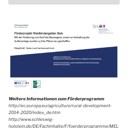
auch
mal
in
unser
Archiv!
Weitere Informationen zum Förderprogramm
http://ec.europa.eu/agriculture/rural-development-
2014-2020/index_de.htm
http://www.schleswig-
holstein.de/DE/Fachinhalte/F/foerderprogramme/MEL