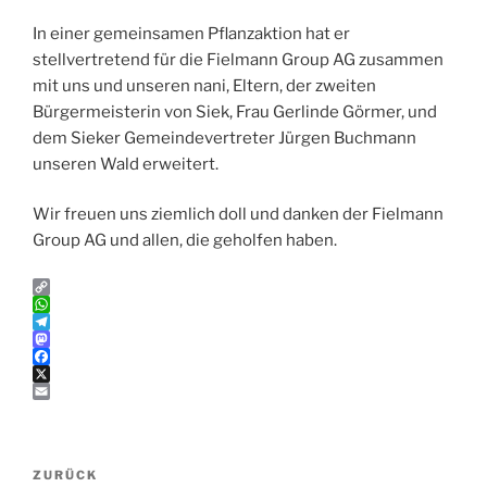
In einer gemeinsamen Pflanzaktion hat er
stellvertretend für die Fielmann Group AG zusammen
mit uns und unseren nani, Eltern, der zweiten
Bürgermeisterin von Siek, Frau Gerlinde Görmer, und
dem Sieker Gemeindevertreter Jürgen Buchmann
unseren Wald erweitert.
Wir freuen uns ziemlich doll und danken der Fielmann
Group AG und allen, die geholfen haben.
C
o
W
p
h
T
y
a
e
M
L
t
l
a
F
i
s
e
s
a
X
n
A
g
t
c
E
k
p
r
o
e
m
p
a
d
b
a
Beitragsnavigation
m
o
o
i
Vorheriger
ZURÜCK
n
o
l