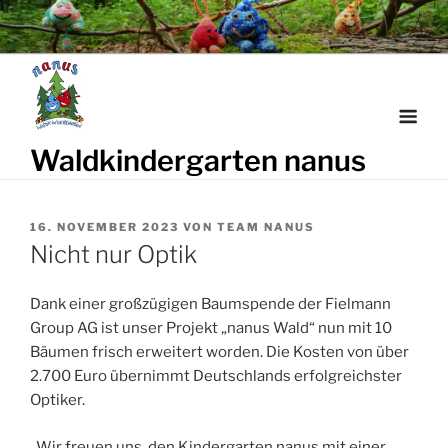
Weiter
zum
Inhalt
Waldkindergarten nanus
VERÖFFENTLICHT
16. NOVEMBER 2023
VON
TEAM NANUS
AM
Nicht nur Optik
Dank einer großzügigen Baumspende der Fielmann
Group AG ist unser Projekt „nanus Wald“ nun mit 10
Bäumen frisch erweitert worden. Die Kosten von über
2.700 Euro übernimmt Deutschlands erfolgreichster
Optiker.
„Wir freuen uns, den Kindergarten nanus mit einer