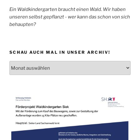
Ein Waldkindergarten braucht einen Wald. Wir haben
unseren selbst gepflanzt - wer kann das schon von sich
behaupten?
SCHAU AUCH MAL IN UNSER ARCHIV!
Schau
auch
mal
in
unser
Archiv!