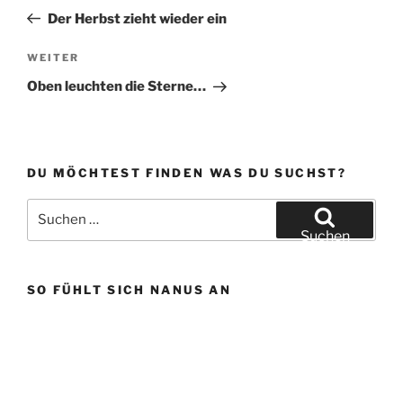
k
Beitrag
Der Herbst zieht wieder ein
Nächster
WEITER
Beitrag
Oben leuchten die Sterne…
DU MÖCHTEST FINDEN WAS DU SUCHST?
Suchen
nach:
Suchen
SO FÜHLT SICH NANUS AN