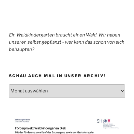
Ein Waldkindergarten braucht einen Wald. Wir haben
unseren selbst gepflanzt - wer kann das schon von sich
behaupten?
SCHAU AUCH MAL IN UNSER ARCHIV!
Schau
auch
mal
in
unser
Archiv!