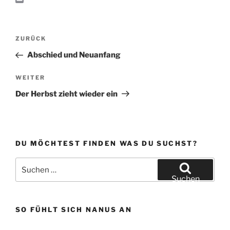
n
A
g
t
c
E
k
p
r
o
e
m
p
a
d
b
a
Beitragsnavigation
m
o
o
i
Vorheriger
ZURÜCK
n
o
l
k
Beitrag
Abschied und Neuanfang
Nächster
WEITER
Beitrag
Der Herbst zieht wieder ein
DU MÖCHTEST FINDEN WAS DU SUCHST?
Suchen
nach:
Suchen
SO FÜHLT SICH NANUS AN