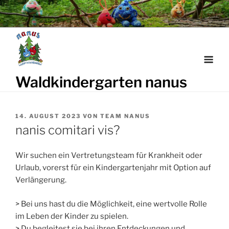
Weiter
zum
Inhalt
Waldkindergarten nanus
VERÖFFENTLICHT
14. AUGUST 2023
VON
TEAM NANUS
AM
nanis comitari vis?
Wir suchen ein Vertretungsteam für Krankheit oder
Urlaub, vorerst für ein Kindergartenjahr mit Option auf
Verlängerung.
> Bei uns hast du die Möglichkeit, eine wertvolle Rolle
im Leben der Kinder zu spielen.
> Du begleitest sie bei ihren Entdeckungen und