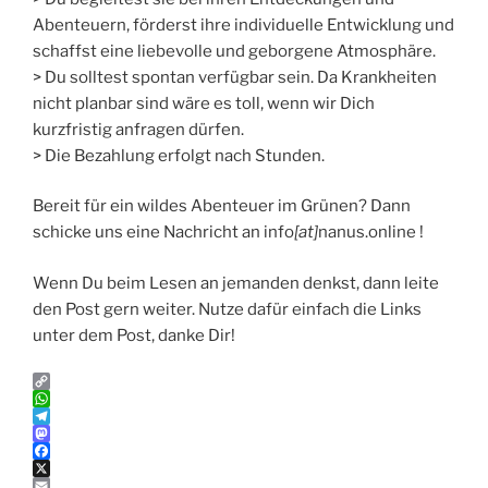
Abenteuern, förderst ihre individuelle Entwicklung und
schaffst eine liebevolle und geborgene Atmosphäre.
> Du solltest spontan verfügbar sein. Da Krankheiten
nicht planbar sind wäre es toll, wenn wir Dich
kurzfristig anfragen dürfen.
> Die Bezahlung erfolgt nach Stunden.
Bereit für ein wildes Abenteuer im Grünen? Dann
schicke uns eine Nachricht an info
[at]
nanus.online !
Wenn Du beim Lesen an jemanden denkst, dann leite
den Post gern weiter. Nutze dafür einfach die Links
unter dem Post, danke Dir!
C
o
W
p
h
T
y
a
e
M
L
t
l
a
F
i
s
e
s
a
X