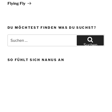
Beitrag
Flying Fly
DU MÖCHTEST FINDEN WAS DU SUCHST?
Suchen
nach:
Suchen
SO FÜHLT SICH NANUS AN