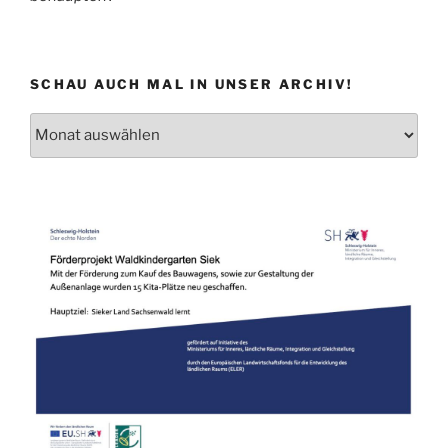
SCHAU AUCH MAL IN UNSER ARCHIV!
Schau
auch
mal
in
unser
Archiv!