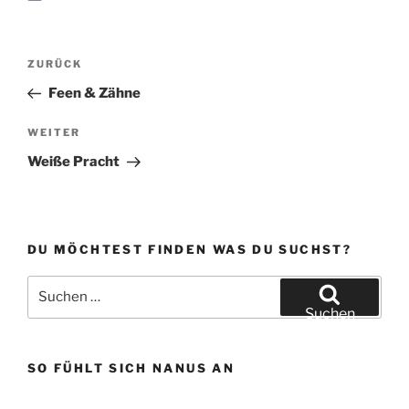
n
A
g
t
c
E
k
p
r
o
e
m
p
a
d
b
a
Beitragsnavigation
m
o
o
i
Vorheriger
ZURÜCK
n
o
l
k
Beitrag
Feen & Zähne
Nächster
WEITER
Beitrag
Weiße Pracht
DU MÖCHTEST FINDEN WAS DU SUCHST?
Suchen
nach:
Suchen
SO FÜHLT SICH NANUS AN