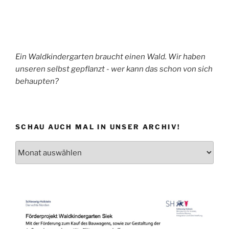
Ein Waldkindergarten braucht einen Wald. Wir haben
unseren selbst gepflanzt - wer kann das schon von sich
behaupten?
SCHAU AUCH MAL IN UNSER ARCHIV!
Schau
auch
mal
in
unser
Archiv!