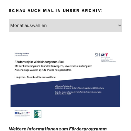
SCHAU AUCH MAL IN UNSER ARCHIV!
Schau
auch
mal
in
unser
Archiv!
Weitere Informationen zum Förderprogramm