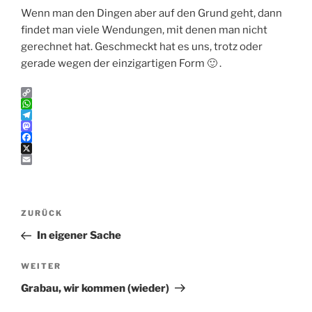
Wenn man den Dingen aber auf den Grund geht, dann
findet man viele Wendungen, mit denen man nicht
gerechnet hat. Geschmeckt hat es uns, trotz oder
gerade wegen der einzigartigen Form 🙂 .
C
o
W
p
h
T
y
a
e
M
L
t
l
a
F
i
s
e
s
a
X
n
A
g
t
c
E
k
p
r
o
e
m
p
a
d
b
a
Beitragsnavigation
m
o
o
i
Vorheriger
ZURÜCK
n
o
l
k
Beitrag
In eigener Sache
Nächster
WEITER
Beitrag
Grabau, wir kommen (wieder)