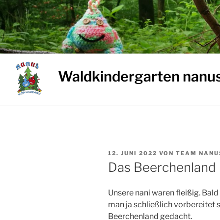
Weiter
zum
Inhalt
Waldkindergarten nanu
VERÖFFENTLICHT
12. JUNI 2022
VON
TEAM NANU
AM
Das Beerchenland i
Unsere nani waren fleißig. Ba
man ja schließlich vorbereitet 
Beerchenland gedacht.