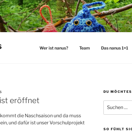
s
Wer ist nanus?
Team
Das nanus 1×1
DU MÖCHTES
S
st eröffnet
Suchen
nach:
ld kommt die Naschsaison und da muss
sein, und dafür ist unser Vorschulprojekt
SO FÜHLT SI