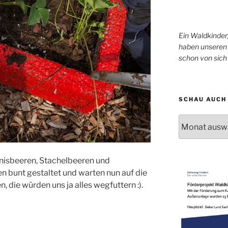
Ein Waldkinder
haben unseren 
schon von sic
SCHAU AUCH 
Schau
auch
mal
in
nisbeeren, Stachelbeeren und
unser
n bunt gestaltet und warten nun auf die
Archiv!
n, die würden uns ja alles wegfuttern :).