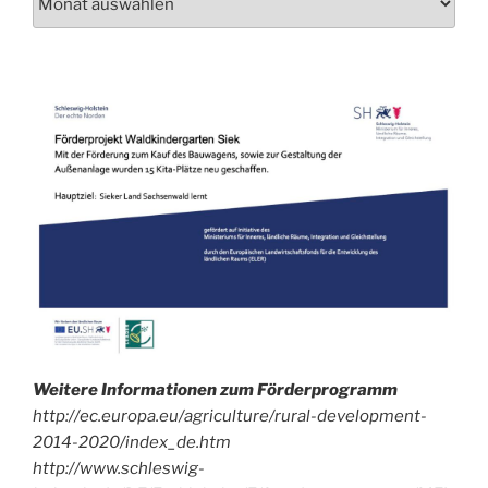
auch
mal
in
unser
Archiv!
Weitere Informationen zum Förderprogramm
http://ec.europa.eu/agriculture/rural-development-
2014-2020/index_de.htm
http://www.schleswig-