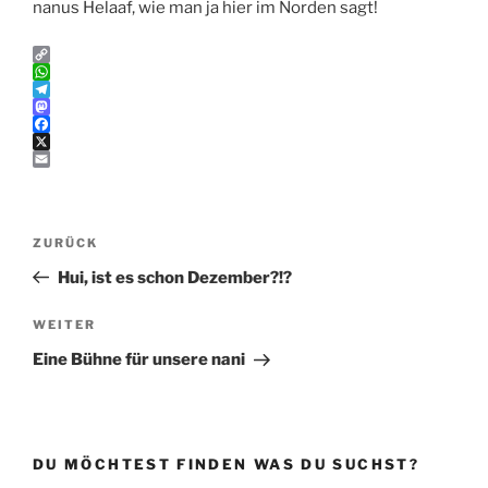
nanus Helaaf, wie man ja hier im Norden sagt!
C
o
W
p
h
T
y
a
e
M
L
t
l
a
F
i
s
e
s
a
X
n
A
g
t
c
E
k
p
r
o
e
m
p
a
d
b
a
Beitragsnavigation
m
o
o
i
Vorheriger
ZURÜCK
n
o
l
k
Beitrag
Hui, ist es schon Dezember?!?
Nächster
WEITER
Beitrag
Eine Bühne für unsere nani
DU MÖCHTEST FINDEN WAS DU SUCHST?