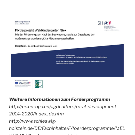
mal
in
unser
Archiv!
Weitere Informationen zum Förderprogramm
http://ec.europa.eu/agriculture/rural-development-
2014-2020/index_de.htm
http://www.schleswig-
holstein.de/DE/Fachinhalte/F/foerderprogramme/MEL