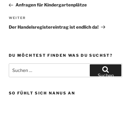
k
Beitrag
Anfragen für Kindergartenplätze
Nächster
WEITER
Beitrag
Der Handelsregistereintrag ist endlich da!
DU MÖCHTEST FINDEN WAS DU SUCHST?
Suchen
nach:
Suchen
SO FÜHLT SICH NANUS AN