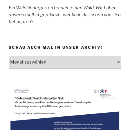
Ein Waldkindergarten braucht einen Wald. Wir haben
unseren selbst gepflanzt - wer kann das schon von sich
behaupten?
SCHAU AUCH MAL IN UNSER ARCHIV!
Schau
auch
mal
in
unser
Archiv!