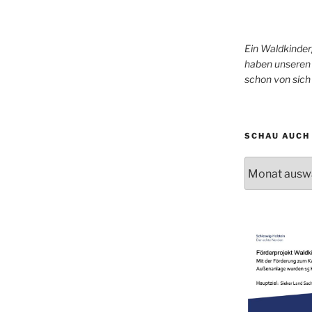
Ein Waldkinder
haben unseren 
schon von sic
SCHAU AUCH 
Schau
auch
mal
in
unser
Archiv!