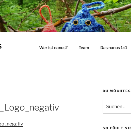
s
Wer ist nanus?
Team
Das nanus 1×1
DU MÖCHTES
Suchen
_Logo_negativ
nach:
o_negativ
SO FÜHLT SI