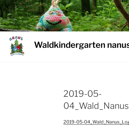
Weiter
zum
Inhalt
Waldkindergarten nanu
2019-05-
04_Wald_Nanus
2019-05-04_Wald_Nanus_Log