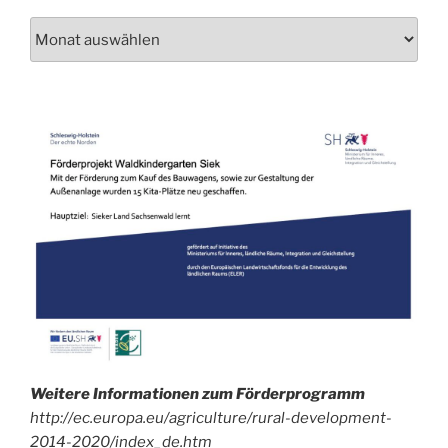
Schau
auch
mal
in
unser
Archiv!
Weitere Informationen zum Förderprogramm
http://ec.europa.eu/agriculture/rural-development-
2014-2020/index_de.htm