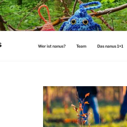
s
Wer ist nanus?
Team
Das nanus 1×1