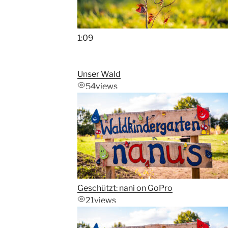
1:09
Unser Wald
54
views
Geschützt: nani on GoPro
21
views