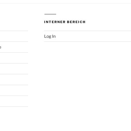
k
INTERNER BEREICH
Log In
e