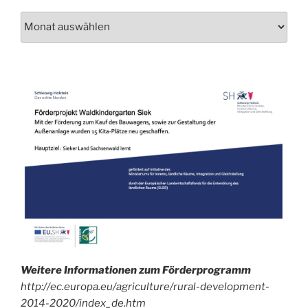
Schau
auch
mal
in
unser
Archiv!
Weitere Informationen zum Förderprogramm
http://ec.europa.eu/agriculture/rural-development-
2014-2020/index_de.htm