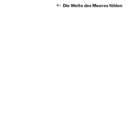
k
Beitrag
Die Weite des Meeres fühlen