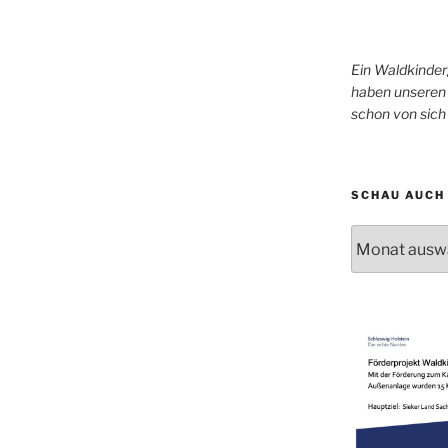
Ein Waldkinder
haben unseren 
schon von sic
SCHAU AUCH 
Schau
auch
mal
in
unser
Archiv!