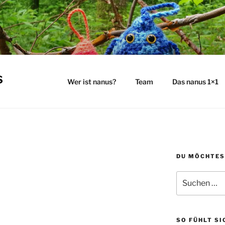
s
Wer ist nanus?
Team
Das nanus 1×1
DU MÖCHTES
Suchen
nach:
SO FÜHLT SI