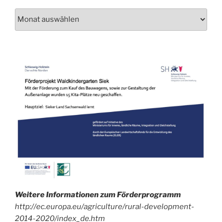
Schau
auch
mal
in
unser
Archiv!
Weitere Informationen zum Förderprogramm
http://ec.europa.eu/agriculture/rural-development-
2014-2020/index_de.htm