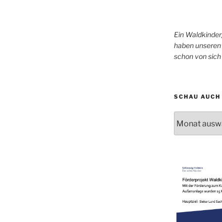
Ein Waldkinder
haben unseren 
schon von sic
SCHAU AUCH 
Schau
auch
mal
in
unser
Archiv!