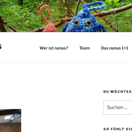
s
Wer ist nanus?
Team
Das nanus 1×1
DU MÖCHTES
Suchen
nach:
SO FÜHLT SI