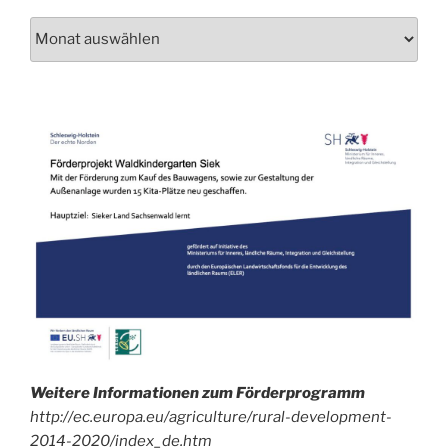
Schau
auch
mal
in
unser
Archiv!
Weitere Informationen zum Förderprogramm
http://ec.europa.eu/agriculture/rural-development-
2014-2020/index_de.htm