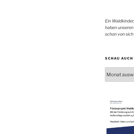
Ein Waldkinder
haben unseren 
schon von sic
SCHAU AUCH 
Schau
auch
mal
in
unser
Archiv!