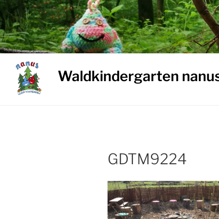
Weiter
zum
Inhalt
Waldkindergarten nanu
GDTM9224