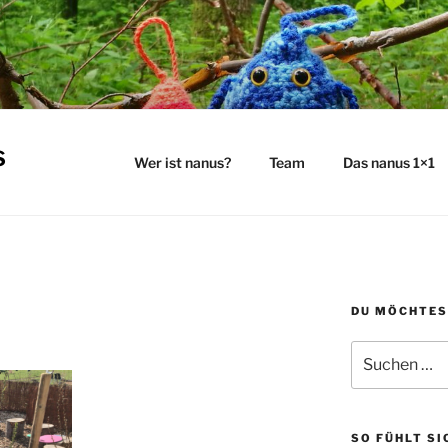
s
Wer ist nanus?
Team
Das nanus 1×1
DU MÖCHTES
Suchen
nach:
SO FÜHLT SI