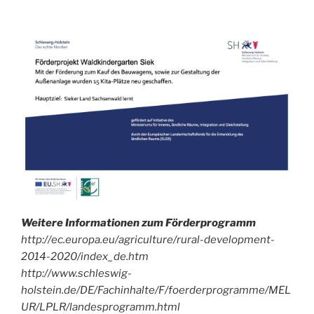
mal
in
unser
Archiv!
Weitere Informationen zum Förderprogramm
http://ec.europa.eu/agriculture/rural-development-
2014-2020/index_de.htm
http://www.schleswig-
holstein.de/DE/Fachinhalte/F/foerderprogramme/MEL
UR/LPLR/landesprogramm.html