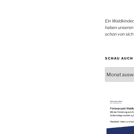
Ein Waldkinder
haben unseren 
schon von sic
SCHAU AUCH 
Schau
auch
mal
in
unser
Archiv!