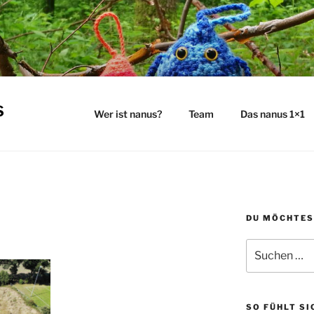
s
Wer ist nanus?
Team
Das nanus 1×1
DU MÖCHTES
Suchen
nach:
SO FÜHLT SI