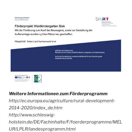
mal
in
unser
Archiv!
Weitere Informationen zum Förderprogramm
http://ec.europa.eu/agriculture/rural-development-
2014-2020/index_de.htm
http://www.schleswig-
holstein.de/DE/Fachinhalte/F/foerderprogramme/MEL
UR/LPLR/landesprogramm.html