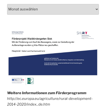
Schau
auch
mal
in
unser
Archiv!
Weitere Informationen zum Förderprogramm
http://ec.europa.eu/agriculture/rural-development-
2014-2020/index_de.htm