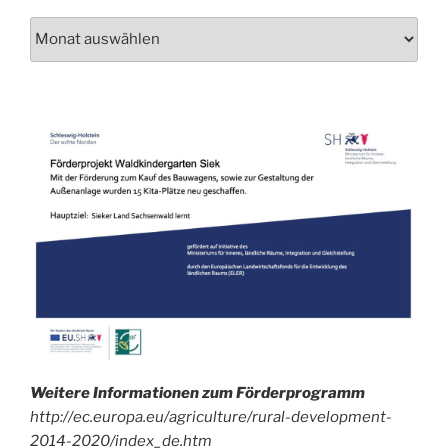
Schau
auch
mal
in
unser
Archiv!
Weitere Informationen zum Förderprogramm
http://ec.europa.eu/agriculture/rural-development-
2014-2020/index_de.htm