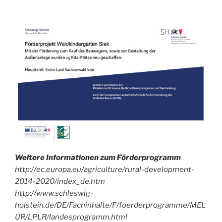
mal
in
unser
Archiv!
Weitere Informationen zum Förderprogramm
http://ec.europa.eu/agriculture/rural-development-
2014-2020/index_de.htm
http://www.schleswig-
holstein.de/DE/Fachinhalte/F/foerderprogramme/MEL
UR/LPLR/landesprogramm.html