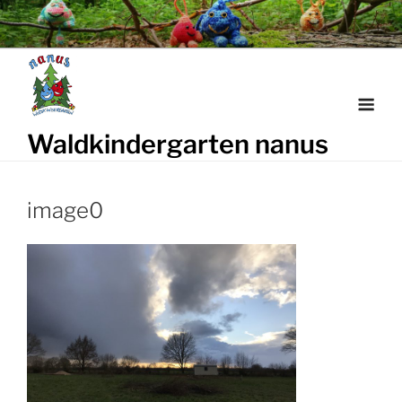
Weiter
zum
Inhalt
Waldkindergarten nanus
image0